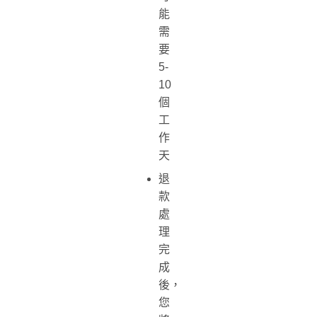
能
需
要
5-
10
個
工
作
天
退
款
處
理
完
成
後，
您