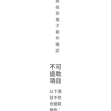
將
收
到
電
子
郵
件
確
認
不可
退款
項目
以下項
目不符
合退款
條件：