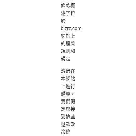
條款概
述了位
於
bizrz.com
網站上
的退款
規則和
規定
透過在
本網站
上進行
購買，
我們假
定您接
受這些
退款政
策條