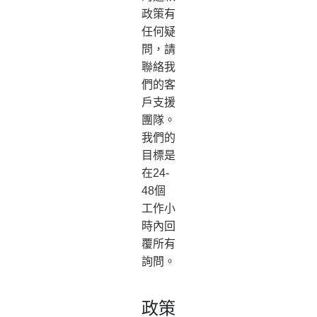
政策有
任何疑
問，請
聯絡我
們的客
戶支援
團隊。
我們的
目標是
在24-
48個
工作小
時內回
覆所有
詢問。
政策