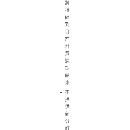
將
持
續
到
目
前
計
費
週
期
結
束
不
提
供
部
分
訂