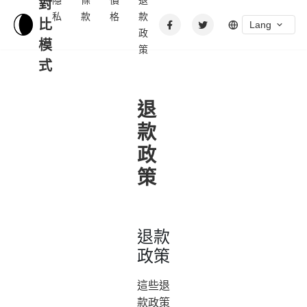
隱
條
價
退
對
私
款
格
款
比
Lang
政
模
策
式
退
款
政
策
退款
政策
這些退
款政策