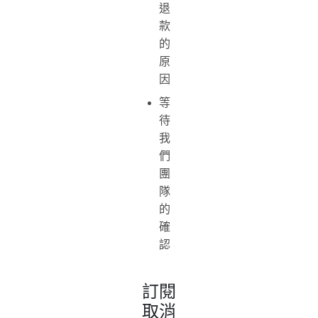
退
款
的
原
因
等
待
我
們
團
隊
的
確
認
訂閱
取消