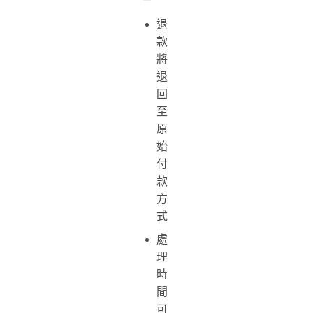
退
款
將
退
回
至
原
始
付
款
方
式
處
理
時
間
可