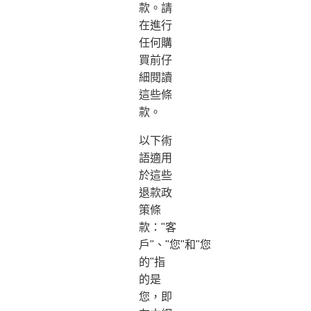
款。請
在進行
任何購
買前仔
細閱讀
這些條
款。
以下術
語適用
於這些
退款政
策條
款："客
戶"、"您"和"您
的"指
的是
您，即