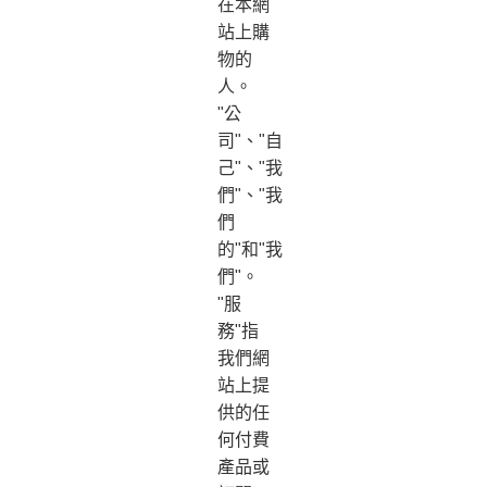
在本網
站上購
物的
人。
"公
司"、"自
己"、"我
們"、"我
們
的"和"我
們"。
"服
務"指
我們網
站上提
供的任
何付費
產品或