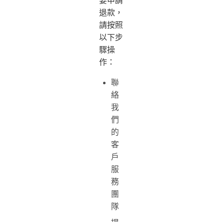
要申請
退款，
請按照
以下步
驟操
作：
聯
絡
我
們
的
客
戶
服
務
團
隊