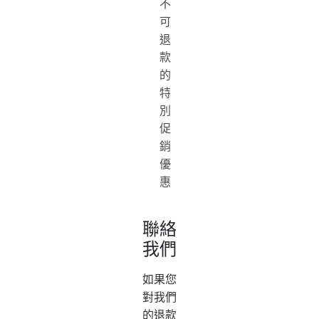
不
可
退
款
的
特
別
促
銷
優
惠
聯絡
我們
如果您
對我們
的退款