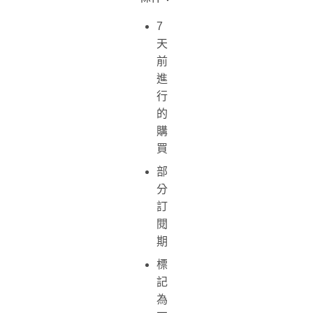
7
天
前
進
行
的
購
買
部
分
訂
閱
期
標
記
為