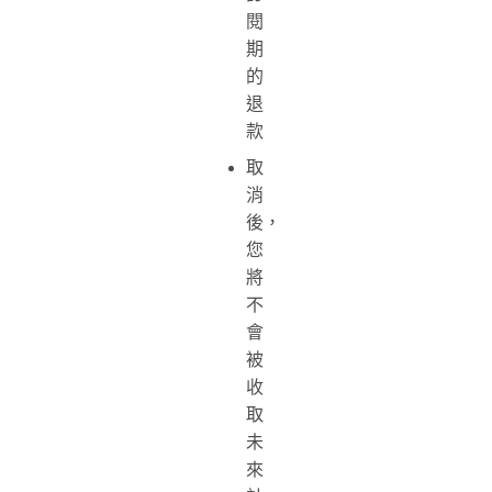
閱
期
的
退
款
取
消
後，
您
將
不
會
被
收
取
未
來