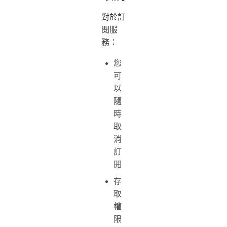
對於訂
閱服
務：
您
可
以
隨
時
取
消
訂
閱
存
取
權
限