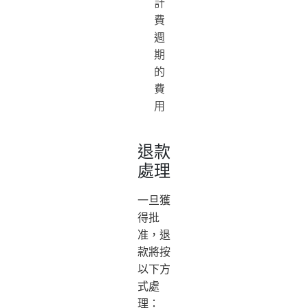
計
費
週
期
的
費
用
退款
處理
一旦獲
得批
准，退
款將按
以下方
式處
理：