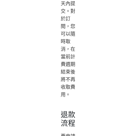
天內提
交。對
於訂
閱，您
可以隨
時取
消，在
當前計
費週期
結束後
將不再
收取費
用。
退款
流程