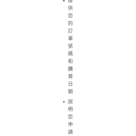
提
供
您
的
訂
單
號
碼
和
購
買
日
期
說
明
您
申
請