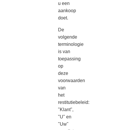
u een
aankoop
doet.
De
volgende
terminologie
is van
toepassing
op
deze
voorwaarden
van
het
restitutiebeleid:
"Klant",
"U" en
"Uw"