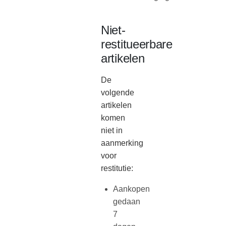
Niet-
restitueerbare
artikelen
De
volgende
artikelen
komen
niet in
aanmerking
voor
restitutie:
Aankopen
gedaan
7