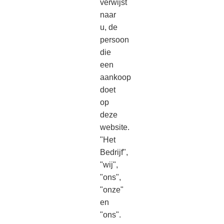
verwijst
naar
u, de
persoon
die
een
aankoop
doet
op
deze
website.
"Het
Bedrijf",
"wij",
"ons",
"onze"
en
"ons".