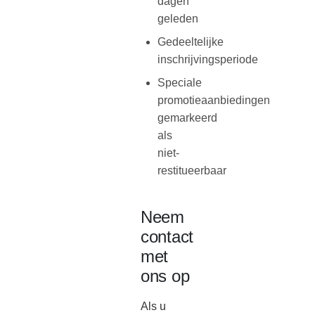
dagen
geleden
Gedeeltelijke
inschrijvingsperiode
Speciale
promotieaanbiedingen
gemarkeerd
als
niet-
restitueerbaar
Neem
contact
met
ons op
Als u