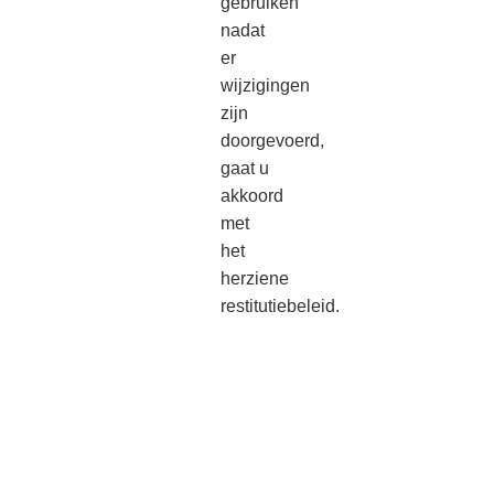
gebruiken
nadat
er
wijzigingen
zijn
doorgevoerd,
gaat u
akkoord
met
het
herziene
restitutiebeleid.