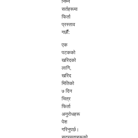
निम्न
सर्तहरूमा
फिर्ता
प्रस्ताव
गर्छौं:
एक
पटकको
खरिदको
लागि,
खरिद
मितिको
७ दिन
भित्र
फिर्ता
अनुरोधहरू
पेश
गरिनुपर्छ।
सदस्यताहरूको