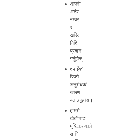
आफ्नो
अर्डर
नम्बर
र
खरिद
मिति
प्रदान
गर्नुहोस्
तपाईंको
फिर्ता
अनुरोधको
कारण
बताउनुहोस्।
हाम्रो
टोलीबाट
पुष्टिकरणको
लागि