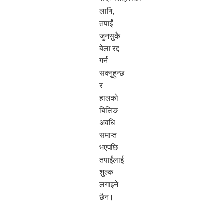
लागि,
तपाईं
जुनसुकै
बेला रद्द
गर्न
सक्नुहुन्छ
र
हालको
बिलिङ
अवधि
समाप्त
भएपछि
तपाईंलाई
शुल्क
लगाइने
छैन।