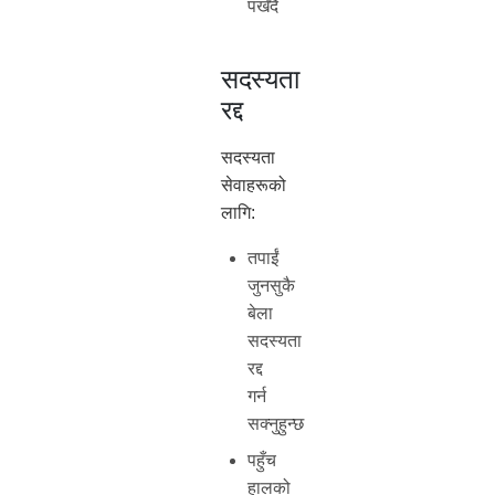
पर्खँदै
सदस्यता
रद्द
सदस्यता
सेवाहरूको
लागि:
तपाईं
जुनसुकै
बेला
सदस्यता
रद्द
गर्न
सक्नुहुन्छ
पहुँच
हालको