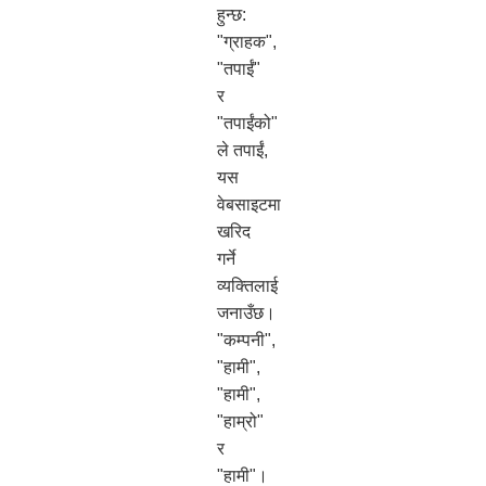
हुन्छ:
"ग्राहक",
"तपाईं"
र
"तपाईंको"
ले तपाईं,
यस
वेबसाइटमा
खरिद
गर्ने
व्यक्तिलाई
जनाउँछ।
"कम्पनी",
"हामी",
"हामी",
"हाम्रो"
र
"हामी"।