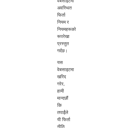
वेबसाइटमा
अवस्थित
फिर्ता
नियम र
नियमहरूको
रूपरेखा
प्रस्तुत
गर्दछ।
यस
वेबसाइटमा
खरिद
गरेर,
हामी
मान्दछौं
कि
तपाईंले
यी फिर्ता
नीति