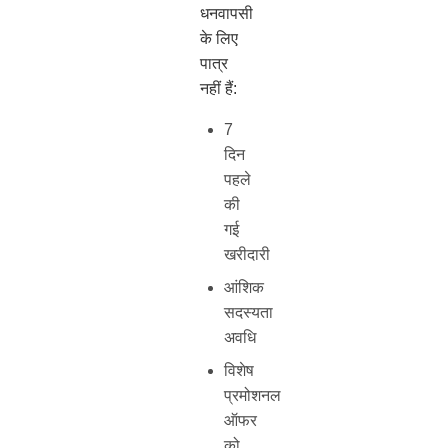
धनवापसी
के लिए
पात्र
नहीं हैं:
7
दिन
पहले
की
गई
खरीदारी
आंशिक
सदस्यता
अवधि
विशेष
प्रमोशनल
ऑफर
को