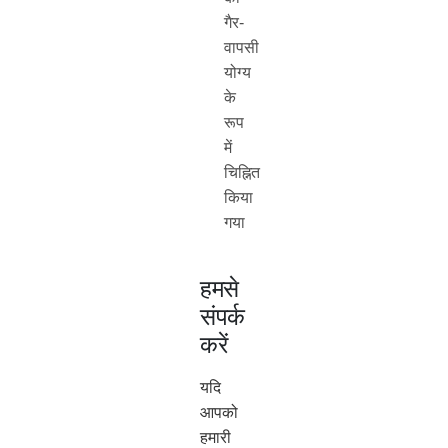
गैर-
वापसी
योग्य
के
रूप
में
चिह्नित
किया
गया
हमसे
संपर्क
करें
यदि
आपको
हमारी