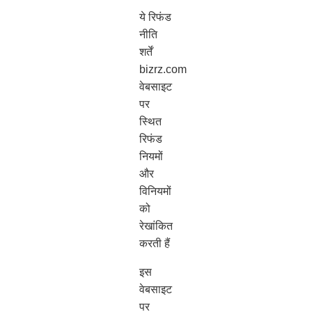
ये रिफंड
नीति
शर्तें
bizrz.com
वेबसाइट
पर
स्थित
रिफंड
नियमों
और
विनियमों
को
रेखांकित
करती हैं
इस
वेबसाइट
पर