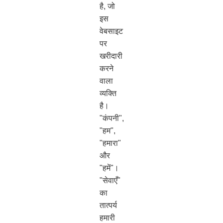
है, जो
इस
वेबसाइट
पर
खरीदारी
करने
वाला
व्यक्ति
है।
"कंपनी",
"हम",
"हमारा"
और
"हमें"।
"सेवाएँ"
का
तात्पर्य
हमारी