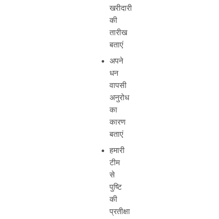
खरीदारी
की
तारीख
बताएं
अपने
धन
वापसी
अनुरोध
का
कारण
बताएं
हमारी
टीम
से
पुष्टि
की
प्रतीक्षा