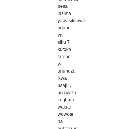
pesa
lazima
yawasilishwe
ndani
ya
siku 7
kutoka
tarehe
ya
ununuzi.
Kwa
usajili,
unaweza
kughairi
wakati
wowote
na
hutatozwa