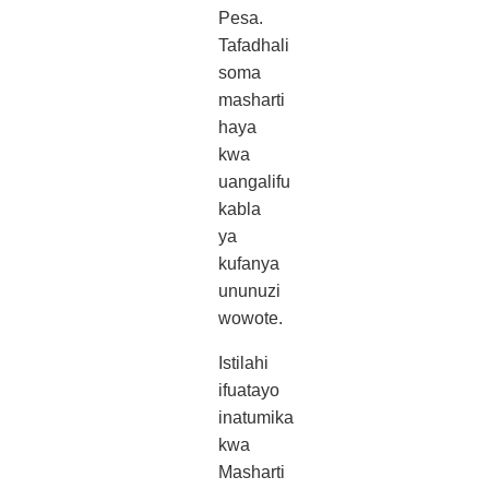
Pesa.
Tafadhali
soma
masharti
haya
kwa
uangalifu
kabla
ya
kufanya
ununuzi
wowote.
Istilahi
ifuatayo
inatumika
kwa
Masharti