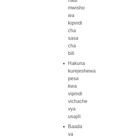
hadi
mwisho
wa
kipindi
cha
sasa
cha
bili
Hakuna
kurejeshewa
pesa
kwa
vipindi
vichache
vya
usajili
Baada
ya