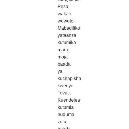
Pesa
wakati
wowote.
Mabadiliko
yataanza
kutumika
mara
moja
baada
ya
kuchapisha
kwenye
Tovuti.
Kuendelea
kutumia
huduma
zetu
baada