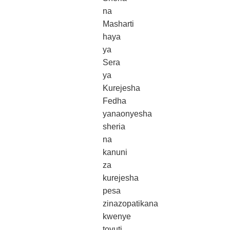
na
Masharti
haya
ya
Sera
ya
Kurejesha
Fedha
yanaonyesha
sheria
na
kanuni
za
kurejesha
pesa
zinazopatikana
kwenye
tovuti