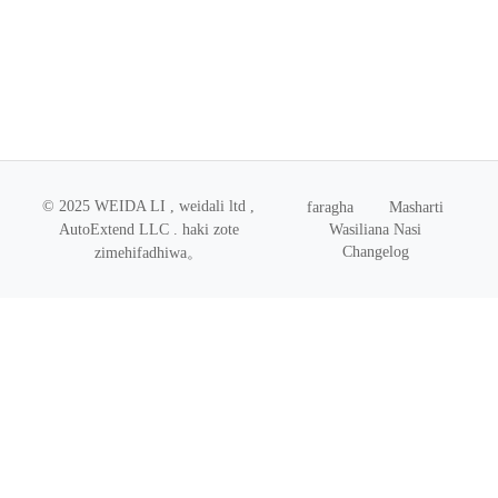
© 2025 WEIDA LI , weidali ltd ,
faragha
Masharti
Wasiliana Nasi
AutoExtend LLC .
haki zote
Changelog
zimehifadhiwa
。