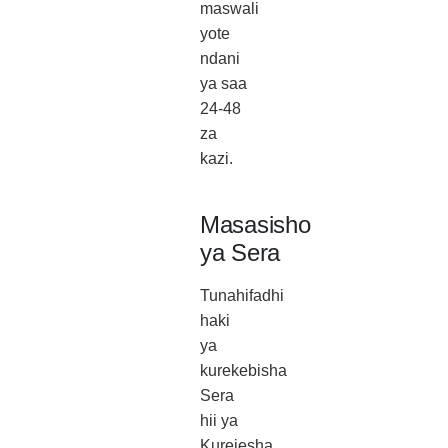
maswali
yote
ndani
ya saa
24-48
za
kazi.
Masasisho
ya Sera
Tunahifadhi
haki
ya
kurekebisha
Sera
hii ya
Kurejesha