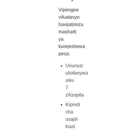
Vipengee
vifuatavyo
havijatimiza
masharti
ya
kurejeshewa
pesa:
Ununuzi
uliofanywa
siku
7
zilizopita
Kipindi
cha
usajili
kiasi