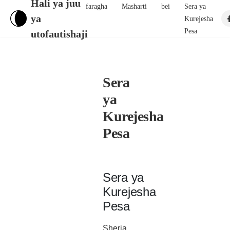
Hali ya juu
faragha
Masharti
bei
Sera ya
ya
Kurejesha
Pesa
utofautishaji
Sera
ya
Kurejesha
Pesa
Sera ya
Kurejesha
Pesa
Sheria