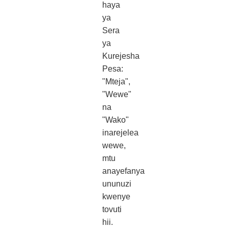
haya
ya
Sera
ya
Kurejesha
Pesa:
"Mteja",
"Wewe"
na
"Wako"
inarejelea
wewe,
mtu
anayefanya
ununuzi
kwenye
tovuti
hii.