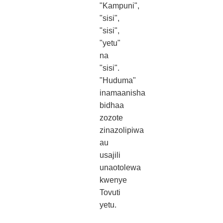
"Kampuni",
"sisi",
"sisi",
"yetu"
na
"sisi".
"Huduma"
inamaanisha
bidhaa
zozote
zinazolipiwa
au
usajili
unaotolewa
kwenye
Tovuti
yetu.