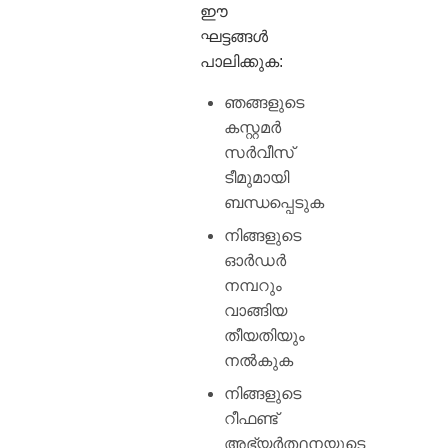
ഈ
ഘട്ടങ്ങൾ
പാലിക്കുക:
ഞങ്ങളുടെ
കസ്റ്റമർ
സർവീസ്
ടീമുമായി
ബന്ധപ്പെടുക
നിങ്ങളുടെ
ഓർഡർ
നമ്പറും
വാങ്ങിയ
തീയതിയും
നൽകുക
നിങ്ങളുടെ
റീഫണ്ട്
അഭ്യർത്ഥനയുടെ