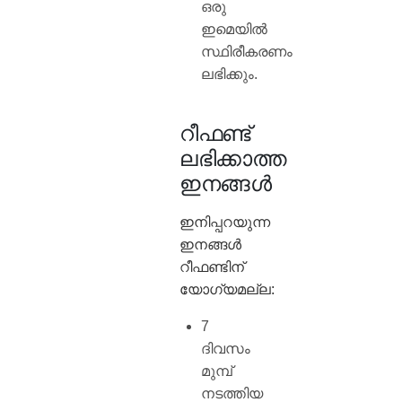
ഒരു
ഇമെയിൽ
സ്ഥിരീകരണം
ലഭിക്കും.
റീഫണ്ട്
ലഭിക്കാത്ത
ഇനങ്ങൾ
ഇനിപ്പറയുന്ന
ഇനങ്ങൾ
റീഫണ്ടിന്
യോഗ്യമല്ല:
7
ദിവസം
മുമ്പ്
നടത്തിയ