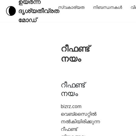
ഉയർന്ന
സ്വകാര്യത
നിബന്ധനകൾ
വി
ദൃശ്യതീവ്രത
മോഡ്
റീഫണ്ട്
നയം
റീഫണ്ട്
നയം
bizrz.com
വെബ്സൈറ്റിൽ
നൽകിയിരിക്കുന്ന
റീഫണ്ട്