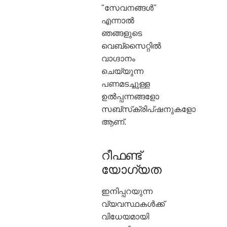
"സേവനങ്ങൾ"
എന്നാൽ
ഞങ്ങളുടെ
വെബ്‌സൈറ്റിൽ
വാഗ്ദാനം
ചെയ്യുന്ന
പണമടച്ചുള്ള
ഉൽപ്പന്നങ്ങളോ
സബ്‌സ്‌ക്രിപ്‌ഷനുകളോ
ആണ്.
റീഫണ്ട്
യോഗ്യത
ഇനിപ്പറയുന്ന
വ്യവസ്ഥകൾക്ക്
വിധേയമായി