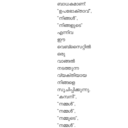
ബാധകമാണ്:
"ഉപഭോക്താവ്",
"നിങ്ങൾ",
"നിങ്ങളുടെ"
എന്നിവ
ഈ
വെബ്‌സൈറ്റിൽ
ഒരു
വാങ്ങൽ
നടത്തുന്ന
വ്യക്തിയായ
നിങ്ങളെ
സൂചിപ്പിക്കുന്നു.
"കമ്പനി",
"നമ്മൾ",
"നമ്മൾ",
"നമ്മുടെ",
"നമ്മൾ".