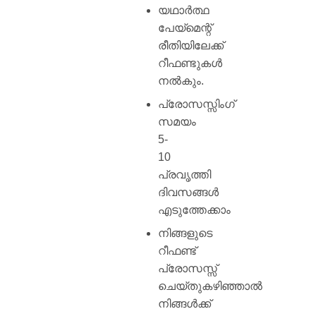
യഥാർത്ഥ
പേയ്‌മെന്റ്
രീതിയിലേക്ക്
റീഫണ്ടുകൾ
നൽകും.
പ്രോസസ്സിംഗ്
സമയം
5-
10
പ്രവൃത്തി
ദിവസങ്ങൾ
എടുത്തേക്കാം
നിങ്ങളുടെ
റീഫണ്ട്
പ്രോസസ്സ്
ചെയ്തുകഴിഞ്ഞാൽ
നിങ്ങൾക്ക്