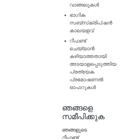
വാങ്ങലുകൾ
ഭാഗിക
സബ്‌സ്‌ക്രിപ്‌ഷൻ
കാലയളവ്
റീഫണ്ട്
ചെയ്യാൻ
കഴിയാത്തതായി
അടയാളപ്പെടുത്തിയ
പ്രത്യേക
പ്രമോഷണൽ
ഓഫറുകൾ
ഞങ്ങളെ
സമീപിക്കുക
ഞങ്ങളുടെ
റീഫണ്ട്