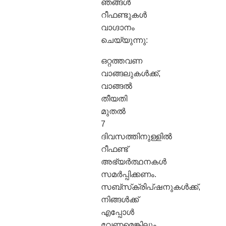
ഞങ്ങൾ
റീഫണ്ടുകൾ
വാഗ്ദാനം
ചെയ്യുന്നു:
ഒറ്റത്തവണ
വാങ്ങലുകൾക്ക്,
വാങ്ങൽ
തീയതി
മുതൽ
7
ദിവസത്തിനുള്ളിൽ
റീഫണ്ട്
അഭ്യർത്ഥനകൾ
സമർപ്പിക്കണം.
സബ്‌സ്‌ക്രിപ്‌ഷനുകൾക്ക്,
നിങ്ങൾക്ക്
എപ്പോൾ
വേണമെങ്കിലും