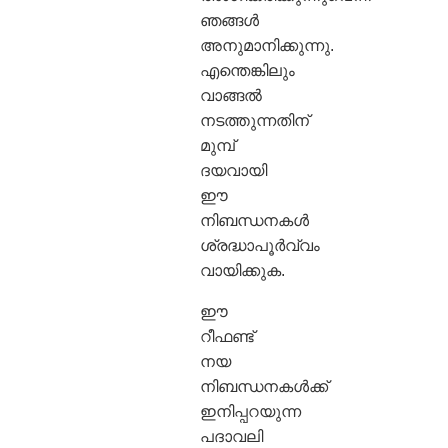
ഞങ്ങൾ
അനുമാനിക്കുന്നു.
എന്തെങ്കിലും
വാങ്ങൽ
നടത്തുന്നതിന്
മുമ്പ്
ദയവായി
ഈ
നിബന്ധനകൾ
ശ്രദ്ധാപൂർവ്വം
വായിക്കുക.
ഈ
റീഫണ്ട്
നയ
നിബന്ധനകൾക്ക്
ഇനിപ്പറയുന്ന
പദാവലി