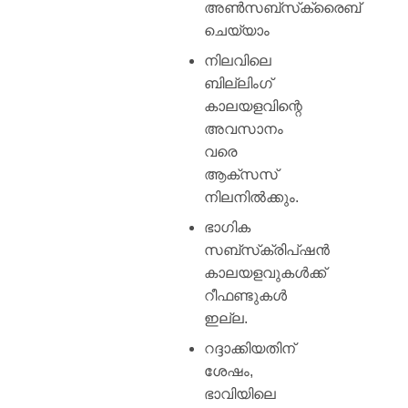
അൺസബ്‌സ്‌ക്രൈബ്
ചെയ്യാം
നിലവിലെ
ബില്ലിംഗ്
കാലയളവിന്റെ
അവസാനം
വരെ
ആക്‌സസ്
നിലനിൽക്കും.
ഭാഗിക
സബ്‌സ്‌ക്രിപ്‌ഷൻ
കാലയളവുകൾക്ക്
റീഫണ്ടുകൾ
ഇല്ല.
റദ്ദാക്കിയതിന്
ശേഷം,
ഭാവിയിലെ