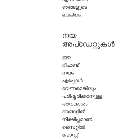
ഞങ്ങളുടെ
ലക്ഷ്യം.
നയ
അപ്‌ഡേറ്റുകൾ
ഈ
റീഫണ്ട്
നയം
എപ്പോൾ
വേണമെങ്കിലും
പരിഷ്കരിക്കാനുള്ള
അവകാശം
ഞങ്ങളിൽ
നിക്ഷിപ്തമാണ്.
സൈറ്റിൽ
പോസ്റ്റ്