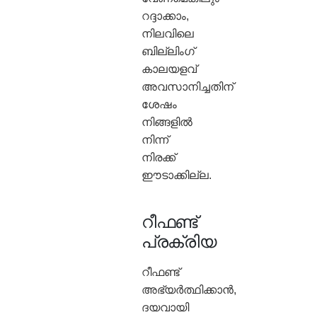
റദ്ദാക്കാം,
നിലവിലെ
ബില്ലിംഗ്
കാലയളവ്
അവസാനിച്ചതിന്
ശേഷം
നിങ്ങളിൽ
നിന്ന്
നിരക്ക്
ഈടാക്കില്ല.
റീഫണ്ട്
പ്രക്രിയ
റീഫണ്ട്
അഭ്യർത്ഥിക്കാൻ,
ദയവായി