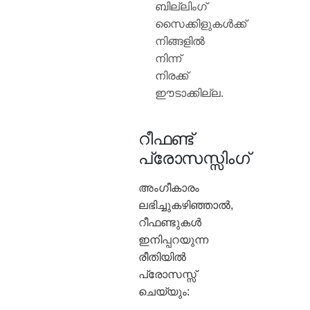
ബില്ലിംഗ്
സൈക്കിളുകൾക്ക്
നിങ്ങളിൽ
നിന്ന്
നിരക്ക്
ഈടാക്കില്ല.
റീഫണ്ട്
പ്രോസസ്സിംഗ്
അംഗീകാരം
ലഭിച്ചുകഴിഞ്ഞാൽ,
റീഫണ്ടുകൾ
ഇനിപ്പറയുന്ന
രീതിയിൽ
പ്രോസസ്സ്
ചെയ്യും: