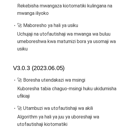
Rekebisha mwangaza kiotomatiki kulingana na
mwanga iliyoko
🚀 Maboresho ya hali ya usiku
Uchujaji na utofautishaji wa mwanga wa buluu
umeboreshwa kwa matumizi bora ya usomaji wa
usiku
V3.0.3 (2023.06.05)
🚀 Boresha utendakazi wa msingi
Kuboresha tabia chaguo-msingi huku ukidumisha
ufikiaji
🚀 Utambuzi wa utofautishaji wa akili
Algorithm ya hali ya juu ya uboreshaji wa
utofautishaji kiotomatiki