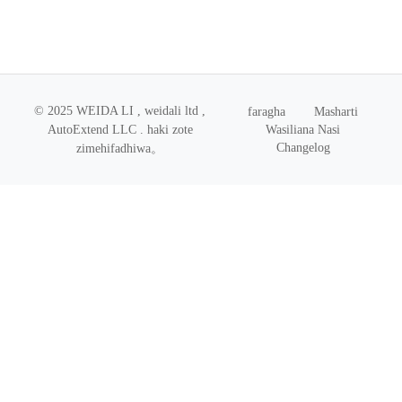
© 2025 WEIDA LI , weidali ltd ,
faragha
Masharti
Wasiliana Nasi
AutoExtend LLC .
haki zote
Changelog
zimehifadhiwa
。