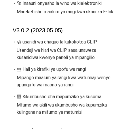
🚀 Inaauni onyesho la wino wa kielektroniki
Marekebisho maalum ya rangi kwa skrini za E-Ink
V3.0.2 (2023.05.05)
🚀 usanidi wa chaguo la kukokotoa CLIP
Utendaji wa hiari wa CLIP sasa unaweza
kusanidiwa kwenye paneli ya mipangilio
🆕 Hali ya kirafiki ya upofu wa rangi
Mipango maalum ya rangi kwa watumiaji wenye
upungufu wa maono ya rangi
🆕 Kikumbusho cha mapumziko ya kusoma
Mfumo wa akili wa ukumbusho wa kupumzika
kulingana na mifumo ya matumizi