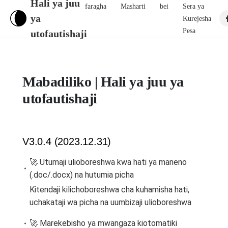
Hali ya juu
faragha
Masharti
bei
Sera ya
ya
Kurejesha
Pesa
utofautishaji
Mabadiliko | Hali ya juu ya
utofautishaji
V3.0.4 (2023.12.31)
🚀 Utumaji ulioboreshwa kwa hati ya maneno
(.doc/.docx) na hutumia picha
Kitendaji kilichoboreshwa cha kuhamisha hati,
uchakataji wa picha na uumbizaji ulioboreshwa
🚀 Marekebisho ya mwangaza kiotomatiki