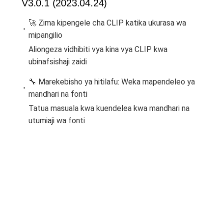
V3.0.1 (2023.04.24)
🚀 Zima kipengele cha CLIP katika ukurasa wa
mipangilio
Aliongeza vidhibiti vya kina vya CLIP kwa
ubinafsishaji zaidi
🔧 Marekebisho ya hitilafu: Weka mapendeleo ya
mandhari na fonti
Tatua masuala kwa kuendelea kwa mandhari na
utumiaji wa fonti