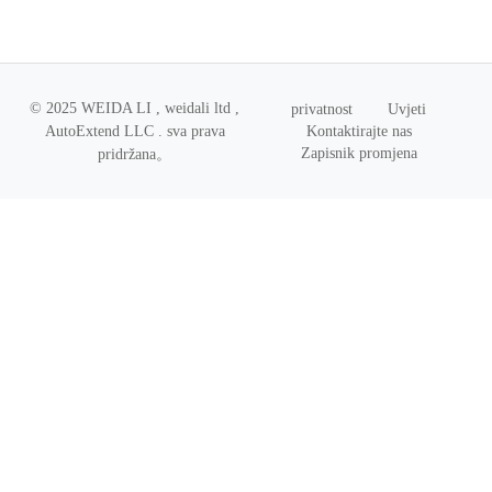
© 2025 WEIDA LI , weidali ltd ,
privatnost
Uvjeti
Kontaktirajte nas
AutoExtend LLC .
sva prava
Zapisnik promjena
pridržana
。