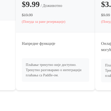
$9.99
$3
/ Доживотно
$19.99
$9.99
(Понуда за ране резервације)
(Понуд
Напредне функције
Онлај
могу
Плаћање тренутно није доступно.
Пла
Тренутно разговарамо о интеграцији
Тре
плаћања са Paddle-ом.
пла