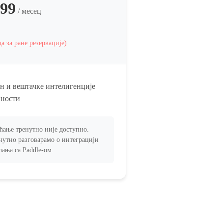
.99
/ месец
а за ране резервације)
н и вештачке интелигенције
ћности
ћање тренутно није доступно.
нутно разговарамо о интеграцији
ћања са Paddle-ом.