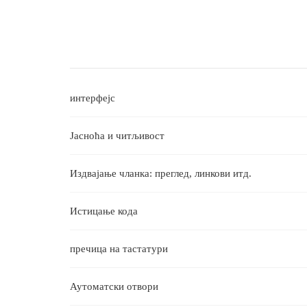
интерфејс
Јасноћа и читљивост
Издвајање чланка: преглед, линкови итд.
Истицање кода
пречица на тастатури
Аутоматски отвори