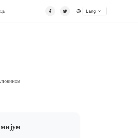
Lang
вца
куповином
мијум