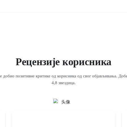
Рецензије корисника
 је добио позитивне критике од корисника од свог објављивања. Доби
4,8 звездица.