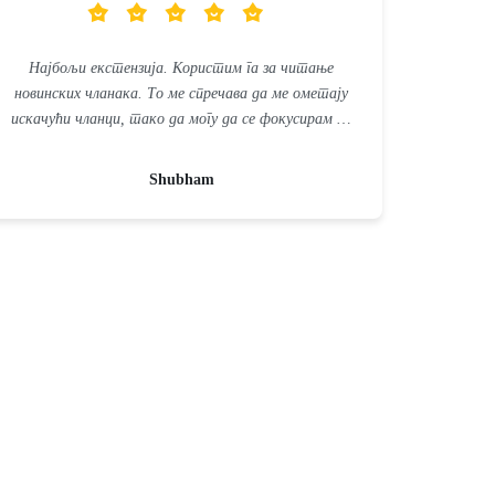
Најбољи екстензија. Користим га за читање
новинских чланака. То ме спречава да ме ометају
искачући чланци, тако да могу да се фокусирам на
један чланак истовремено.
Shubham