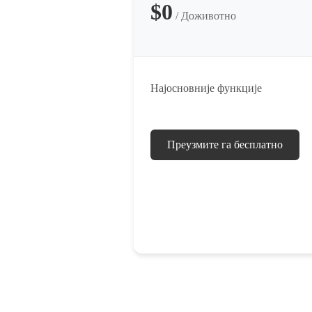
$0
/ Доживотно
Најосновније функције
Преузмите га бесплатно