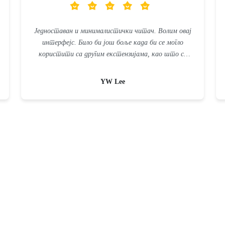
Једноставан и минималистички читач. Волим овај
интерфејс. Било би још боље када би се могло
користити са другим екстензијама, као што су
апликација за истицање или апликација за читање
наглас.
YW Lee