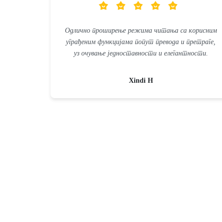
Одлично проширење режима читања са корисним
уграђеним функцијама попут превода и претраге,
уз очување једноставности и елегантности.
Xindi H