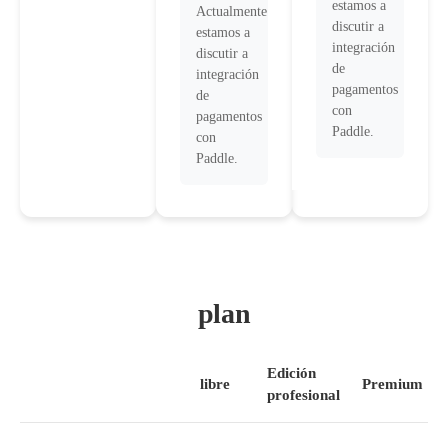
estamos a
Actualmente
discutir a
estamos a
integración
discutir a
de
integración
pagamentos
de
con
pagamentos
Paddle.
con
Paddle.
plan
Edición
libre
Premium
profesional