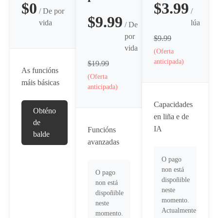
$0
$3.99
/ De por
/
$9.99
vida
lúa
/ De
por
$9.99
vida
(Oferta
anticipada)
$19.99
As funcións
(Oferta
máis básicas
anticipada)
Capacidades
Obténo
en liña e de
de
IA
Funcións
balde
avanzadas
O pago
non está
O pago
dispoñible
non está
neste
dispoñible
momento.
neste
Actualmente
momento.