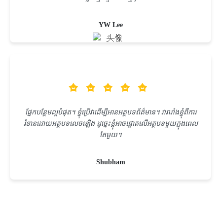
YW Lee
ផ្នែកបន្ថែមល្អបំផុត។ ខ្ញុំប្រើវាដើម្បីអានអត្ថបទព័ត៌មាន។ វារារាំងខ្ញុំពីការ
រំខានដោយអត្ថបទលេចឡើង ដូច្នេះខ្ញុំអាចផ្តោតលើអត្ថបទមួយក្នុងពេល
តែមួយ។
Shubham