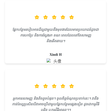
ផ្នែកបន្ថែមរបៀបអានដ៏ល្អជាមួយនឹងមុខងារដែលមានប្រយោជន៍ដូចជា
ការបកប្រែ និងការស្វែងរក ខណៈពេលដែលនៅតែសាមញ្ញ
និងឆើតឆាយ។
Xindi H
អ្នកអានសាមញ្ញ និងតិចតួចបំផុត។ ចូលចិត្តចំណុចប្រទាក់នេះ។ វានឹង
កាន់តែល្អប្រសិនបើវាអាចប្រើជាមួយផ្នែកបន្ថែមផ្សេងទៀត ដូចជាកម្មវិធី
បន្លិច ឬកម្មវិធីអានឮៗ។