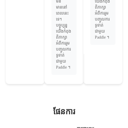
មិន
យើងកំពុង
មាននៅ
ពិភាក្សា
ពេលនេះ
អំពីការរួម
ទេ។
បញ្ចូលការ
បច្ចុប្បន្ន
ទូទាត់
យើងកំពុង
ជាមួយ
ពិភាក្សា
Paddle ។
អំពីការរួម
បញ្ចូលការ
ទូទាត់
ជាមួយ
Paddle ។
ផែនការ