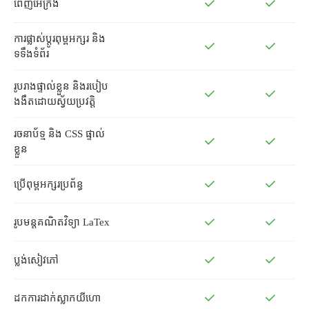
ពេញអេក្រង់
ការផ្លាស់ប្តូរពុម្ពអក្សរ និង
ទទឹងទំព័រ
រូបរាងផ្ទាល់ខ្លួន និងរបៀប
ងងឹតដោយស្វ័យប្រវត្តិ
រចនាប័ទ្ម និង CSS ផ្ទាល់
ខ្លួន
ប្រើពុម្ពអក្សរប្រព័ន្ធ
រូបមន្តគណិតវិទ្យា LaTex
ប្លង់សៀវភៅ
ដក​ការ​ដាក់​ស្លាក​យីហោ