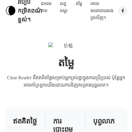
របៀប
ឯកជន
លក្ខ
តម្លៃ
គោល
កម្រិតពណ៌
ភាព
ខណ្ឌ
នយោបាយសង
ប្រាក់វិញ។
ខ្ពស់។
តម្លៃ
Clear Reader គឺឥតគិតថ្លៃសម្រាប់អ្នកគ្រប់គ្នាក្នុងការប្រើប្រាស់ ប៉ុន្តែអ្នក
អាចគាំទ្រពួកយើងដោយការទិញគម្រោងបុព្វលាភ។
ឥតគិតថ្លៃ
ការ
បុព្វលាភ
បោះពុម្ព