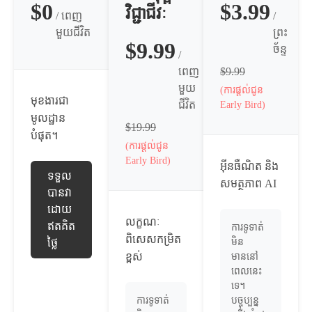
$0
$3.99
វិជ្ជាជីវៈ
/ ពេញ
/
មួយជីវិត
ព្រះ
$9.99
ច័ន្ទ
/
ពេញ
$9.99
មួយ
(ការផ្តល់ជូន
មុខងារជា
ជីវិត
Early Bird)
មូលដ្ឋាន
$19.99
បំផុត។
(ការផ្តល់ជូន
Early Bird)
អ៊ីនធឺណិត និង
ទទួល
សមត្ថភាព AI
បានវា
ដោយ
លក្ខណៈ
ឥតគិត
ការទូទាត់
ពិសេសកម្រិត
ថ្លៃ
មិន
ខ្ពស់
មាននៅ
ពេលនេះ
ទេ។
ការទូទាត់
បច្ចុប្បន្ន