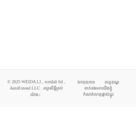
© 2025 WEIDA LI , weidali ltd ,
ឯកជនភាព
លក្ខខណ្ឌ
ទាក់ទងមកយើងខ្ញុំ
AutoExtend LLC .
រក្សាសិទ្ធិគ្រប់
កំណត់ហេតុផ្លាស់ប្តូរ
យ៉ាង
。