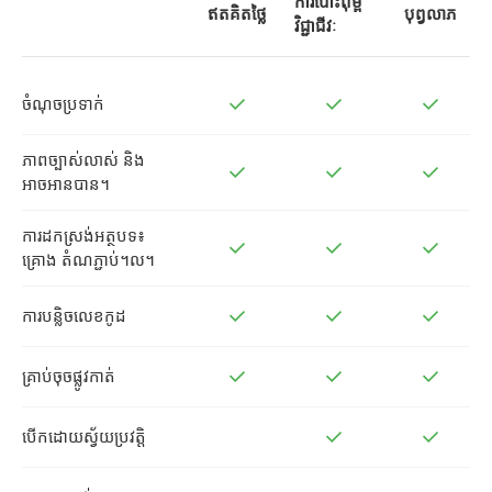
ការបោះពុម្ព
ឥតគិតថ្លៃ
បុព្វលាភ
វិជ្ជាជីវៈ
ចំណុចប្រទាក់
ភាពច្បាស់លាស់ និង
អាចអានបាន។
ការដកស្រង់អត្ថបទ៖
គ្រោង តំណភ្ជាប់។ល។
ការបន្លិចលេខកូដ
គ្រាប់ចុចផ្លូវកាត់
បើកដោយស្វ័យប្រវត្តិ