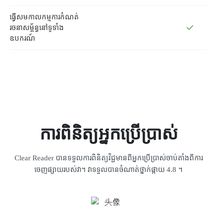
ធ្វើសមកាលកម្មការកំណត់
រចនាសម្ព័ន្ធនៅទូទាំង
ឧបករណ៍
ការពិនិត្យអ្នកប្រើប្រាស់
Clear Reader បានទទួលការពិនិត្យវិជ្ជមានពីអ្នកប្រើប្រាស់ចាប់តាំងពីការ
ចេញផ្សាយរបស់វា។ វាទទួលបានចំណាត់ថ្នាក់ផ្កាយ 4.8 ។