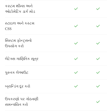
કસ્ટમ થીમ્સ અને
ઓટોમેટિક ડાર્ક મોડ
સ્ટાઇલ અને કસ્ટમ
CSS
સિસ્ટમ ફોન્ટ્સનો
ઉપયોગ કરો
લેટેક્સ ગાણિતિક સૂત્ર
પુસ્તક લેઆઉટ
બ્રાન્ડિંગ દૂર કરો
ઉપકરણો પર ગોઠવણી
સમન્વયિત કરો