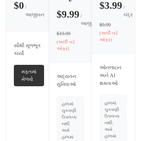
$0
$3.99
/
/
$9.99
આજીવન
ચંદ્ર
/
આજીવન
$9.99
$19.99
(અર્લી બર્ડ
ઓફર)
(અર્લી બર્ડ
સૌથી મૂળભૂત
ઓફર)
કાર્યો
ઓનલાઇન
મફતમાં
અને AI
અદ્યતન
મેળવો
ક્ષમતાઓ
સુવિધાઓ
હાલમાં
હાલમાં
ચુકવણી
ચુકવણી
ઉપલબ્ધ
ઉપલબ્ધ
નથી.
નથી.
અમે
અમે
હાલમાં
હાલમાં