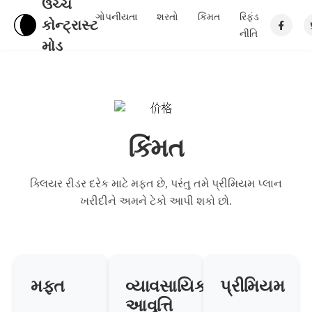
ઉચ્ચ
ગોપનીયતા
શરતો
કિંમત
રિફંડ
કોન્ટ્રાસ્ટ
નીતિ
મોડ
કિંમત
ક્લિયર રીડર દરેક માટે મફત છે, પરંતુ તમે પ્રીમિયમ પ્લાન
ખરીદીને અમને ટેકો આપી શકો છો.
મફત
વ્યાવસાયિક
પ્રીમિયમ
આવૃત્તિ