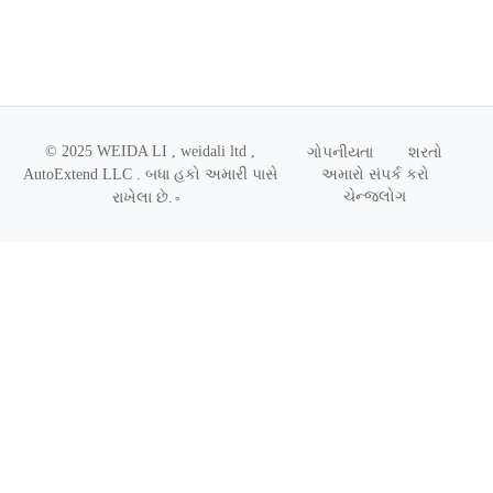
© 2025 WEIDA LI , weidali ltd ,
ગોપનીયતા
શરતો
અમારો સંપર્ક કરો
AutoExtend LLC .
બધા હકો અમારી પાસે
ચેન્જલોગ
રાખેલા છે.
。