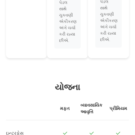
પેડલ
પેડલ
સાથે
સાથે
ચુકવણી
ચુકવણી
એકીકરણ
એકીકરણ
અંગે ચર્ચા
અંગે ચર્ચા
કરી રહ્યા
કરી રહ્યા
છીએ.
છીએ.
યોજના
વ્યાવસાયિક
મફત
પ્રીમિયમ
આવૃત્તિ
ઇન્ટરફેસ