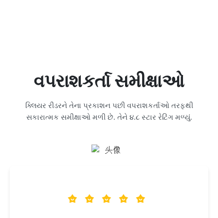
વપરાશકર્તા સમીક્ષાઓ
ક્લિયર રીડરને તેના પ્રકાશન પછી વપરાશકર્તાઓ તરફથી
સકારાત્મક સમીક્ષાઓ મળી છે. તેને ૪.૮ સ્ટાર રેટિંગ મળ્યું.