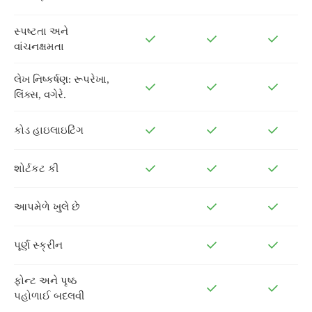
સ્પષ્ટતા અને
વાંચનક્ષમતા
લેખ નિષ્કર્ષણ: રૂપરેખા,
લિંક્સ, વગેરે.
કોડ હાઇલાઇટિંગ
શોર્ટકટ કી
આપમેળે ખુલે છે
પૂર્ણ સ્ક્રીન
ફોન્ટ અને પૃષ્ઠ
પહોળાઈ બદલવી