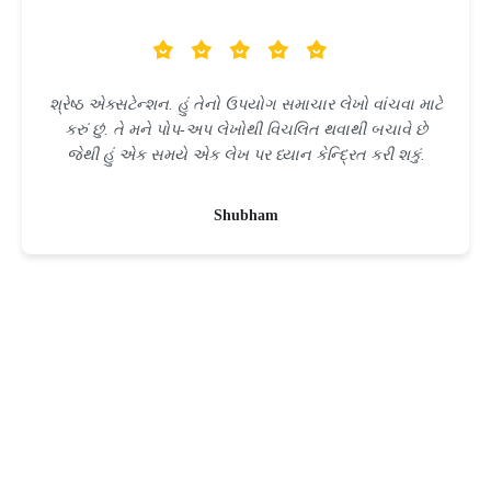
શ્રેષ્ઠ એક્સટેન્શન. હું તેનો ઉપયોગ સમાચાર લેખો વાંચવા માટે
કરું છું. તે મને પોપ-અપ લેખોથી વિચલિત થવાથી બચાવે છે
જેથી હું એક સમયે એક લેખ પર ધ્યાન કેન્દ્રિત કરી શકું.
Shubham