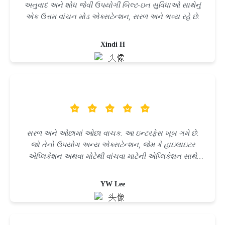
અનુવાદ અને શોધ જેવી ઉપયોગી બિલ્ટ-ઇન સુવિધાઓ સાથેનું
એક ઉત્તમ વાંચન મોડ એક્સટેન્શન, સરળ અને ભવ્ય રહે છે.
Xindi H
સરળ અને ઓછામાં ઓછા વાચક. આ ઇન્ટરફેસ ખૂબ ગમે છે.
જો તેનો ઉપયોગ અન્ય એક્સટેન્શન, જેમ કે હાઇલાઇટર
એપ્લિકેશન અથવા મોટેથી વાંચવા માટેની એપ્લિકેશન સાથે
કરી શકાય તો તે વધુ સારું રહેશે.
YW Lee