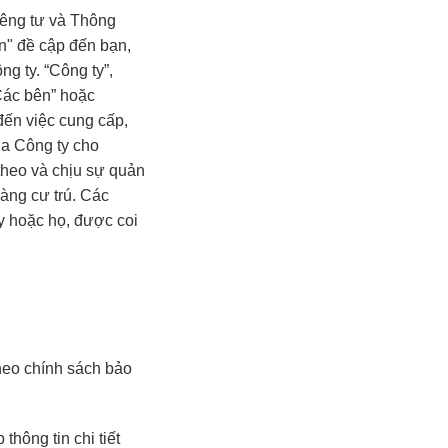
iêng tư và Thông
n" đề cập đến bạn,
g ty. “Công ty”,
“Các bên” hoặc
đến việc cung cấp,
ủa Công ty cho
heo và chịu sự quản
hàng cư trú. Các
ấy hoặc họ, được coi
heo chính sách bảo
hông tin chi tiết