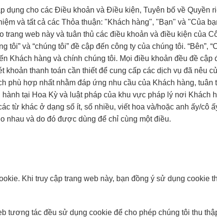
p dụng cho các Điều khoản và Điều kiện, Tuyên bố về Quyền r
nhiệm và tất cả các Thỏa thuận: "Khách hàng", "Bạn" và "Của bạ
trang web này và tuân thủ các điều khoản và điều kiện của Côn
úng tôi” và “chúng tôi” đề cập đến công ty của chúng tôi. “Bên”, 
đến Khách hàng và chính chúng tôi. Mọi điều khoản đều đề cập 
t khoản thanh toán cần thiết để cung cấp các dịch vụ đã nêu c
ch phù hợp nhất nhằm đáp ứng nhu cầu của Khách hàng, tuân t
n hành tại Hoa Kỳ và luật pháp của khu vực pháp lý nơi Khách 
các từ khác ở dạng số ít, số nhiều, viết hoa và/hoặc anh ấy/cô 
cho nhau và do đó được dùng để chỉ cùng một điều.
ookie. Khi truy cập trang web này, bạn đồng ý sử dụng cookie t
b tương tác đều sử dụng cookie để cho phép chúng tôi thu thập t