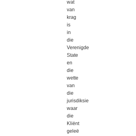
wat
van
krag
is
in
die
Verenigde
State
en
die
wette
van
die
jurisdiksie
waar
die
Kliënt
geleë