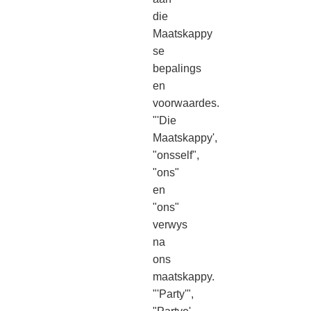
die
Maatskappy
se
bepalings
en
voorwaardes.
"'Die
Maatskappy',
"onsself",
"ons"
en
"ons"
verwys
na
ons
maatskappy.
"'Party'",