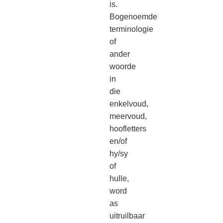
is.
Bogenoemde
terminologie
of
ander
woorde
in
die
enkelvoud,
meervoud,
hoofletters
en/of
hy/sy
of
hulle,
word
as
uitruilbaar