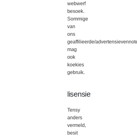
webwerf
besoek.
Sommige
van
ons
geaffilieerde/advertensievennot
mag
ook
koekies
gebruik.
lisensie
Tensy
anders
vermeld,
besit