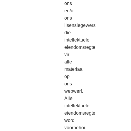
ons
en/of
ons
lisensiegewers
die
intellektuele
eiendomsregte
vir
alle
materiaal
op
ons
webwerf.
Alle
intellektuele
eiendomsregte
word
voorbehou.