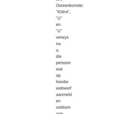
Ooreenkomste:
"Kliënt",
"U"
en
"U"
verwys
na
u,
die
persoon
wat
op
hierdie
webwerf
aanmeld
en
voldoen
aan