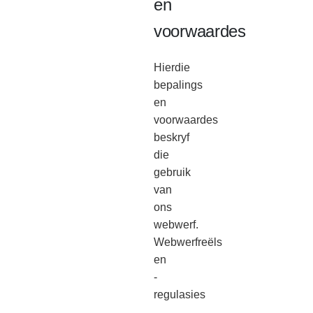
en
voorwaardes
Hierdie
bepalings
en
voorwaardes
beskryf
die
gebruik
van
ons
webwerf.
Webwerfreëls
en
-
regulasies