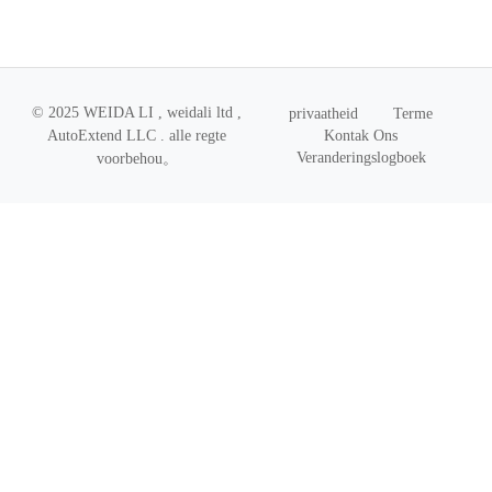
© 2025 WEIDA LI , weidali ltd ,
privaatheid
Terme
Kontak Ons
AutoExtend LLC .
alle regte
Veranderingslogboek
voorbehou
。