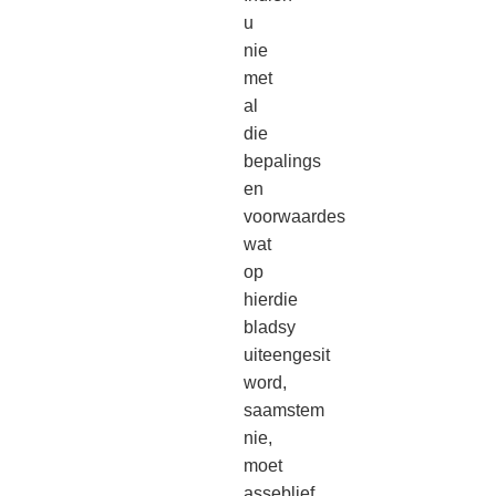
u
nie
met
al
die
bepalings
en
voorwaardes
wat
op
hierdie
bladsy
uiteengesit
word,
saamstem
nie,
moet
asseblief