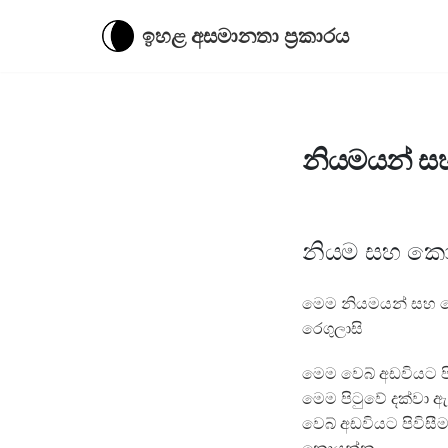
ඉහළ අසමානතා ප්‍රකාරය
නියමයන් සහ 
නියම සහ කො
මෙම නියමයන් සහ කො
රෙගුලාසි
මෙම වෙබ් අඩවියට ප
මෙම පිටුවේ දක්වා
වෙබ් අඩවියට පිවිස