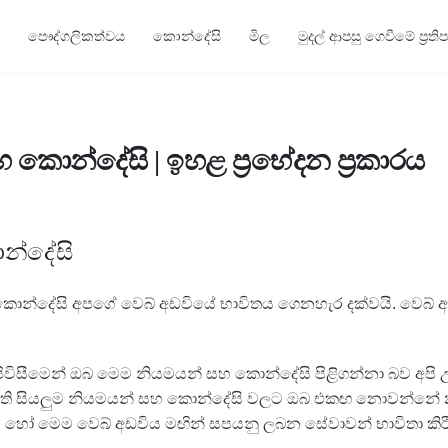
පෞද්ගලිකත්වය
කොන්දේසි
මිල
මුදල් ආපසු ගෙවීමේ ප්‍රති
කොන්දේසි | ඉහළ ප්‍රභේදන ප්‍රකාරය
න්දේසි
න්දේසි අපගේ වෙබ් අඩවියේ භාවිතය ගෙනහැර දක්වයි. වෙබ් අඩ
ිවිසීමෙන් ඔබ මෙම නියමයන් සහ කොන්දේසි පිළිගන්නා බව අපි
 ඇති සියලුම නියමයන් සහ කොන්දේසි වලට ඔබ එකඟ නොවන්නේ
ීම හෝ මෙම වෙබ් අඩවිය මඟින් සපයනු ලබන සේවාවන් භාවිතා ක