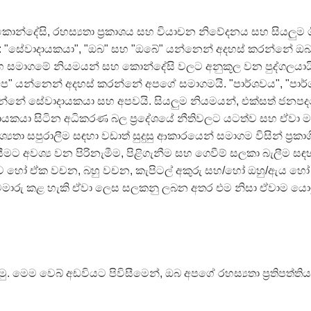
න්දේසි, රහස්‍යතා ප්‍රකාශය සහ වියාචන නිවේදනය සහ සියලුම ග
ේ: "සේවාදායකයා", "ඔබ" සහ "ඔබේ" යන්නෙන් අදහස් කරන්නේ ඔ
 සමාගමේ නියමයන් සහ කොන්දේසි වලට අනුකූල වන පුද්ගලයායි
"අප" යන්නෙන් අදහස් කරන්නේ අපගේ සමාගමයි. "පාර්ශවය", "පාර
්නේ සේවාදායකයා සහ අපවයි. සියලුම නියමයන්, එක්සත් ජනපදයේ
යකයා සිටින අධිකරණ බල ප්‍රදේශයේ නීතිවලට යටත්ව සහ ඒවා 
යතා සපුරාලීම සඳහා වඩාත් සුදුසු ආකාරයෙන් සමාගම විසින් ප්‍රක
ට අවශ්‍ය වන පිරිනැමීම, පිළිගැනීම සහ ගෙවීම් සලකා බැලීම ස
ලාව හෝ ඒක වචන, බහු වචන, කැපිටල් අකුරු සහ/හෝ ඔහු/ඇය හෝ
ාරු කළ හැකි ඒවා ලෙස සලකනු ලබන අතර එම නිසා ඒවාම යොම
රමු. මෙම වෙබ් අඩවියට පිවිසීමෙන්, ඔබ අපගේ රහස්‍යතා ප්‍රතිපත්ති