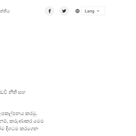
Lang
පත්තිය
වි නීති සහ
 උපකල්පනය කරමු.
 නම්, කරුණාකර මෙම
ිරීම දිගටම කරගෙන