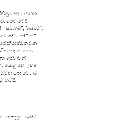
ිවිසුම් සඳහා පහත
බව, මෙම වෙබ්
. "සමාගම", "අපවම",
්ශවයන්" හෝ "අප"
 ක්‍රියාත්මක වන
මගින් පාලනය වන,
ාශිත සේවාවන්
ඳහා යොමු වේ. ඉහත
 ඔවුන් යන වෙනත්
ු කරයි.
යට අනුකූලව කුකීස්