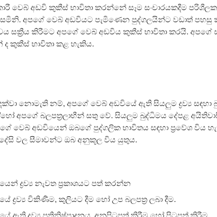
කාරී වෙබ් අඩවි කුකීස් භාවිතා කරන්නේ සෑම සංචාරයකදීම පරිශීල
මිනි. අපගේ වෙබ් අඩවියට පැමිණෙන පුද්ගලයින්ට වඩාත් පහසු ක
රීත්වය සක්‍රීය කිරීමට අපගේ වෙබ් අඩවිය කුකීස් භාවිතා කරයි. අපග
් ද කුකීස් භාවිතා කළ හැකිය.
්වා නොමැති නම්, අපගේ වෙබ් අඩවියේ ඇති සියලුම ද්‍රව්‍ය සඳහා 
/හෝ අපගේ බලපත්‍රලාභීන් සතු වේ. සියලුම බුද්ධිමය දේපළ අයිතිවා
 වෙබ් අඩවියෙන් ඔබගේ පුද්ගලික භාවිතය සඳහා ප්‍රවේශ විය හැ
සි වල සීමාවන්ට ඔබ අනුකූල විය යුතුය.
න් ද්‍රව්‍ය නැවත ප්‍රකාශයට පත් කරන්න
ද්‍රව්‍ය විකිණීම, කුලියට දීම හෝ උප බලපත්‍ර ලබා දීම.
ඇති ද්‍රව්‍ය ප්‍රතිනිෂ්පාදනය, අනුපිටපත් කිරීම හෝ පිටපත් කිරීම