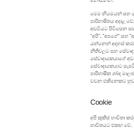
නොයන්න.
මෙම නියමයන් සහ කො
පාරිභාෂිතය අදාළ ව
අඩවියට පිවිසෙන සහ
"අපි", "අපගේ" සහ 
යන්නෙන් අදහස් කරන
නීතිවලට සහ සේවාදා
සේවාදායකයාගේ අවශ්‍
සේවාදායකයාට සැපයීම
පාරිභාෂික ශබ්ද මා
වචන එකිනෙකට හුවම
Cookie
අපි කුකීස් භාවිතා ක
භාවිතයට එකඟ වේ.