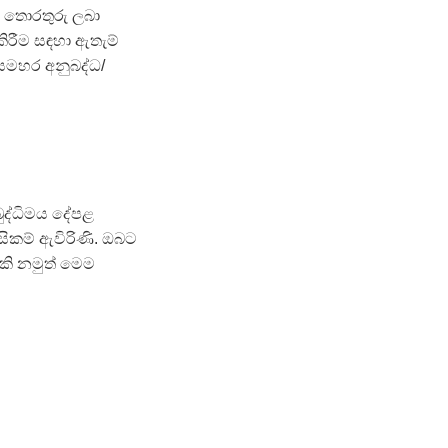
ක තොරතුරු ලබා
ිරීම සඳහා ඇතැම්
ේ සමහර අනුබද්ධ/
බුද්ධිමය දේපළ
සිකම් ඇවිරිණි. ඔබට
කි නමුත් මෙම