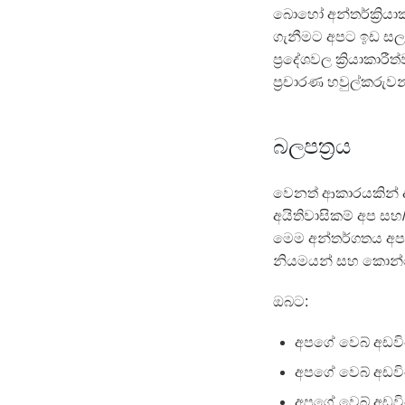
බොහෝ අන්තර්ක්‍රියා
ගැනීමට අපට ඉඩ සලස
ප්‍රදේශවල ක්‍රියාකා
ප්‍රචාරණ හවුල්කරුවන
බලපත්‍රය
වෙනත් ආකාරයකින් දක
අයිතිවාසිකම් අප සහ
මෙම අන්තර්ගතය අපගේ
නියමයන් සහ කොන්දේ
ඔබට:
අපගේ වෙබ් අඩවියෙ
අපගේ වෙබ් අඩවියේ 
අපගේ වෙබ් අඩවියේ 