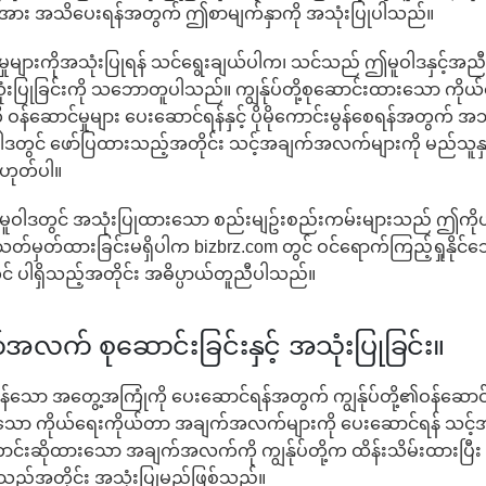
ားအား အသိပေးရန်အတွက် ဤစာမျက်နှာကို အသုံးပြုပါသည်။
ာင်မှုများကိုအသုံးပြုရန် သင်ရွေးချယ်ပါက၊ သင်သည် ဤမူဝါဒနှင့
အသုံးပြုခြင်းကို သဘောတူပါသည်။ ကျွန်ုပ်တို့စုဆောင်းထားသော ကို
်ဆောင်မှုများ ပေးဆောင်ရန်နှင့် ပိုမိုကောင်းမွန်စေရန်အတွက် 
ဒတွင် ဖော်ပြထားသည့်အတိုင်း သင့်အချက်အလက်များကို မည်သူနှင့်မျှ
မဟုတ်ပါ။
ူဝါဒတွင် အသုံးပြုထားသော စည်းမျဥ်းစည်းကမ်းများသည် ဤကို
သတ်မှတ်ထားခြင်းမရှိပါက bizbrz.com တွင် ဝင်ရောက်ကြည့်ရှုနိုင်သေ
င် ပါရှိသည့်အတိုင်း အဓိပ္ပာယ်တူညီပါသည်။
က် စုဆောင်းခြင်းနှင့် အသုံးပြုခြင်း။
မွန်သော အတွေ့အကြုံကို ပေးဆောင်ရန်အတွက် ကျွန်ုပ်တို့၏ဝန်ဆောင်မ
သော ကိုယ်ရေးကိုယ်တာ အချက်အလက်များကို ပေးဆောင်ရန် သင့်အား
့တောင်းဆိုထားသော အချက်အလက်ကို ကျွန်ုပ်တို့က ထိန်းသိမ်းထားပြ
းသည့်အတိုင်း အသုံးပြုမည်ဖြစ်သည်။