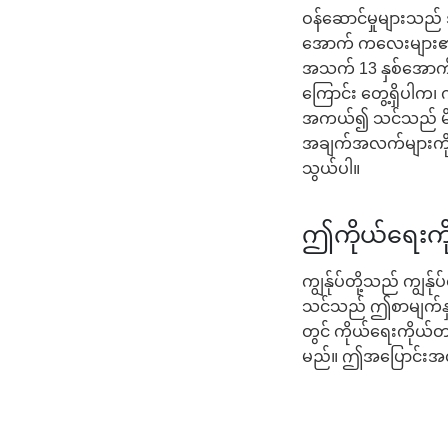
ဝန်ဆောင်မှုများသည် 
အောက် ကလေးများ၏ က
အသက် 13 နှစ်အောက်
ကြောင်း တွေ့ရှိပါက၊ 
အကယ်၍ သင်သည် မိဘ သ
အချက်အလက်များကို ပ
သွယ်ပါ။
ဤကိုယ်ရေးကိုယ
ကျွန်ုပ်တို့သည် ကျွန
သင်သည် ဤစာမျက်နှာက
တွင် ကိုယ်ရေးကိုယ်တာ
မည်။ ဤအပြောင်းအလဲ