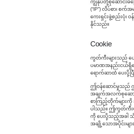
ကျွန်ုပ်တို့စုဆောင
(“IP”) လိပ်စာ၊ စက်အ
ကေးရှင်းဖွဲ့စည်းပုံ၊
နိုင်သည်။
Cookie
ကွတ်ကီးများသည် ယေ
ပမာဏအနည်းငယ်ရှိသော
ရောက်ဆာထံ ပေးပို့
ဤဝန်ဆောင်မှုသည် ဤ
အချက်အလက်စုဆောင်းပြီ
စာကြည့်တိုက်များကို 
ပါသည်။ ဤကွတ်ကီးများက
ကို ပေးပို့သည့်အခါ သ
အချို့သောအပိုင်းမျာ