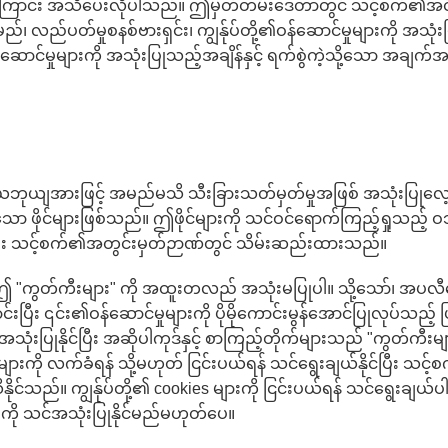
်းမိကြောင်း အသိပေးလိုပါသည်။ ဤမှတ်တမ်းဒေတာတွင် သင့်စက်၏အ
မည်၊ လည်ပတ်မှုစနစ်ဗားရှင်း၊ ကျွန်ုပ်တို့၏ဝန်ဆောင်မှုများကို အသ
 ဝန်ဆောင်မှုများကို အသုံးပြုသည့်အချိန်နှင့် ရက်စွဲကဲ့သို့သော အချ
ဘုယျအားဖြင့် အမည်မသိ သီးခြားသတ်မှတ်မှုအဖြစ် အသုံးပြုလေ့
 ဖိုင်များဖြစ်သည်။ ဤဖိုင်များကို သင်ဝင်ရောက်ကြည့်ရှုသည့် ဝဘ
ပြီး သင့်စက်၏အတွင်းမှတ်ဉာဏ်တွင် သိမ်းဆည်းထားသည်။
 "ကွတ်ကီးများ" ကို အထူးတလည် အသုံးမပြုပါ။ သို့သော်၊ အပလ
း ၎င်း၏ဝန်ဆောင်မှုများကို ပိုမိုကောင်းမွန်အောင်ပြုလုပ်သည့် ပြင
အသုံးပြုနိုင်ပြီး အဆိုပါကုဒ်နှင့် စာကြည့်တိုက်များသည် "ကွတ်ကီးမျ
ို လက်ခံရန် သို့မဟုတ် ငြင်းပယ်ရန် သင်ရွေးချယ်နိုင်ပြီး သင့်စက
ိနိုင်သည်။ ကျွန်ုပ်တို့၏ cookies များကို ငြင်းပယ်ရန် သင်ရွေးချယ
းကို သင်အသုံးပြုနိုင်မည်မဟုတ်ပေ။