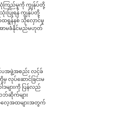
မှုကို ကျွန်ုပ်တို့
ြုရန် ကျွန်ုပ်တို့
ရွန်နစ် သိုလှောင်မှု
့ အာမခံနိုင်မည်မဟုတ်
်ပအဖွဲ့အစည်း လင့်ခ်
တို့မှ လုပ်ဆောင်ခြင်းမ
ဝါဒများကို ပြန်လည်
ဝဘ်ဆိုက်များ
ုတ် အလေ့အထများအတွက်