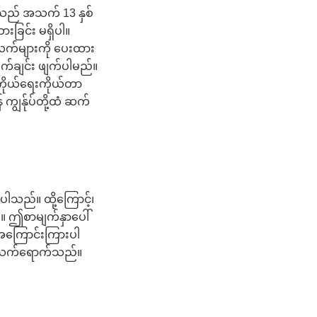
ု့သည် အသက် 13 နှစ်
ခြင်း မရှိပါ။
က်များကို ပေးထား
ချက်ချင်း ဖျက်ပါမည်။
ကိုယ်ရေးကိုယ်တာ
ျွန်ုပ်တို့ထံ ဆက်
်ပါသည်။ ထို့ကြောင့်၊
်။ ဤစာမျက်နှာပေါ်
း အကြောင်းကြားပါ
ုးသက်ရောက်သည်။