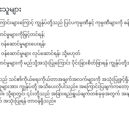
းသူများ
းများကြောင့် ကျွန်ုပ်တို့သည် ပြင်ပကုမ္ပဏီနှင့် ကုမ္ပဏီများကို ခန
င်မှုများကိုမြှင့်တင်ရန်;
ား ဝန်ဆောင်မှုများပေးရန်၊
ာ ဝန်ဆောင်မှုများ လုပ်ဆောင်ရန်၊ သို့မဟုတ်
ာင်မှုများကို မည်သို့အသုံးပြုကြောင်း ပိုင်းခြားစိတ်ဖြာရန် ကျွန်ုပ်တ
သင်၏ကိုယ်ရေးကိုယ်တာအချက်အလက်များကို အသုံးပြုခွင့်ရှိနို
ဲသူများအား ကျွန်ုပ်တို့ အသိပေးလိုပါသည်။ အကြောင်းပြချက်ကတော့ သ
့ပါ။ သို့ရာတွင်၊ ၎င်းတို့သည် အခြားရည်ရွယ်ချက်တစ်ခုခုအတွက်
တ် အသုံးပြုရန် တာဝန်ရှိသည်။