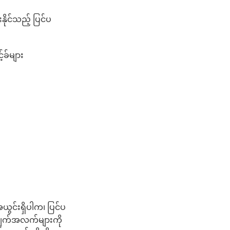
ိုင်သည့် ပြင်ပ
်ခ်များ
ယွင်းရှိပါက၊ ပြင်ပ
အချက်အလက်များကို