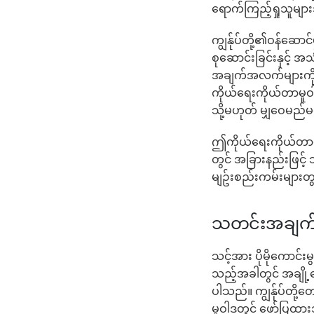
ရောက်ကြည့်ရှုသူမျ
ကျွန်ုပ်တို့၏ဝန်ဆေ
စုဆောင်းခြင်းနှင့် 
အချက်အလက်များကို ဝန
ကိုယ်ရေးကိုယ်တာမူဝါ
သို့မဟုတ် မျှဝေမည်
ဤကိုယ်ရေးကိုယ်တာမ
တွင် အခြားနည်းဖြင့် 
မျဥ်းစည်းကမ်းများတွ
သတင်းအချက်အလ
သင့်အား ပိုမိုကောင်း
သည့်အခါတွင် အချို့
ပါသည်။ ကျွန်ုပ်တို
မူဝါဒတွင် ဖော်ပြထာ