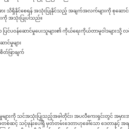
ိရှိနိုင်စေရန် အသုံးပြုနိုင်သည့် အချက်အလက်များကို စုဆောင်းန
ျားကို အသုံးပြုပါသည်။
ပြင်ပဝန်ဆောင်မှုပေးသူများ၏ ကိုယ်ရေးကိုယ်တာမူဝါဒများသို့ လင့
ောင်မှုများ
ားစိတ်ဖြာချက်
်မှုများကို သင်အသုံးပြုသည့်အခါတိုင်း၊ အပလီကေးရှင်းတွင် အမှားအ
မှတစ်ဆင့် သင့်ဖုန်းပေါ်ရှိ မှတ်တမ်းဒေတာဟုခေါ်သော ဒေတာနှင့် 