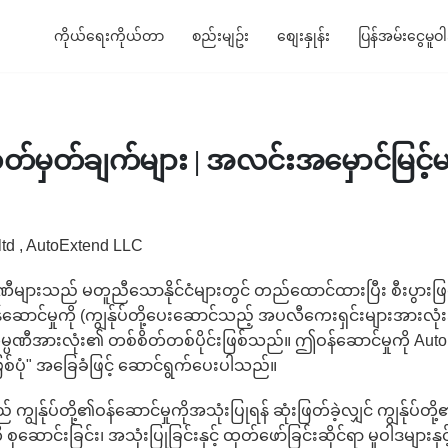
ကိုယ်ရေးကိုယ်တာ
စည်းမျဥ်း
စျေးနှုန်း
ပြန်အမ်းငွေမူဝ
်မှတ်ချက်များ | အလင်းအမှောင်မြင့်
td , AutoExtend LLC
များသည် မတူညီသောနိုင်ငံများတွင် တည်ထောင်ထားပြီး စီးပွားဖြစ
်ဆောင်မှုကို (ကျွန်ုပ်တို့ပေးဆောင်သည့် အပလီကေးရှင်းများအားလုံ
ဏီအားလုံး၏ တစ်စိတ်တစ်ပိုင်းဖြစ်သည်။ ဤဝန်ဆောင်မှုကို Auto
း "ဖြစ်ပုံ" အခြေခံဖြင့် ဆောင်ရွက်ပေးပါသည်။
ွန်ုပ်တို့၏ဝန်ဆောင်မှုကိုအသုံးပြုရန် ဆုံးဖြတ်ခဲ့လျှင် ကျွန်ုပ်တ
ဆောင်းခြင်း၊ အသုံးပြုခြင်းနှင့် ထုတ်ဖော်ခြင်းဆိုင်ရာ မူဝါဒများ