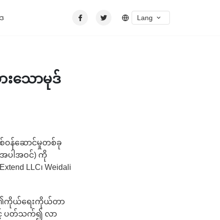
Lang
ါဒ
မားသောမုဒ်
်ဝန်ဆောင်မှုတစ်ခု
းအပါအဝင်) ကို
Extend LLC၊ Weidali
ို့၏ကိုယ်ရေးကိုယ်တာ
နှင့် ပတ်သက်၍ လာ