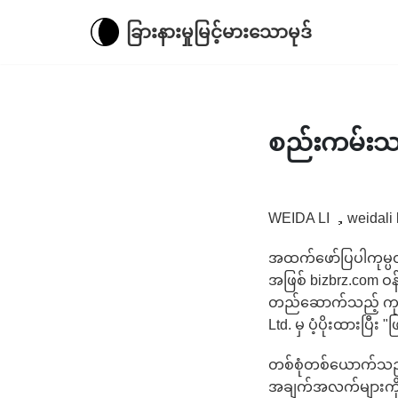
ခြားနားမှုမြင့်မားသောမုဒ်
စည်းကမ်းသတ
WEIDA LI ，weidali l
အထက်ဖော်ပြပါကုမ္ပဏီ
အဖြစ် bizbrz.com ဝန
တည်ဆောက်သည့် ကုမ္ပ
Ltd. မှ ပံ့ပိုးထားပြီ
တစ်စုံတစ်ယောက်သည် ကျ
အချက်အလက်များကို စု