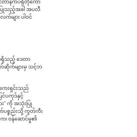
င်တာနက်ပရိုတိုကော
ုံးပြုသည့်အခါ အပလီ
က်အလက်များ ပါဝင်
ရှိသည့် ဒေတာ
်ဆိုက်များမှ သင့်ဘ
ီကေးရှင်းသည်
်ပကုဒ်နှင့်
ား" ကို အသုံးပြု
်ပစ္စည်းသို့ ကွတ်ကီး
်ပါက၊ ဝန်ဆောင်မှု၏