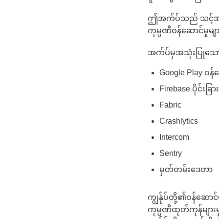
ဤအက်ပ်သည် သင့်အား သ
ကုမ္ပဏီဝန်ဆောင်မှုမ
အက်ပ်မှအသုံးပြုသော 
Google Play ဝန်ဆ
Firebase ပိုင်းခြ
Fabric
Crashlytics
Intercom
Sentry
မှတ်တမ်းဒေတာ
ကျွန်ုပ်တို့၏ဝန်ဆောင
ကုမ္ပဏီထုတ်ကုန်များ