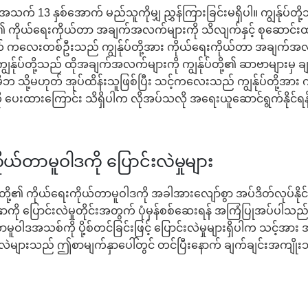
အသက် 13 နှစ်အောက် မည်သူကိုမျှ ညွှန်ကြားခြင်းမရှိပါ။ ကျွန်ုပ်တိ
ိုယ်ရေးကိုယ်တာ အချက်အလက်များကို သိလျက်နှင့် စုဆောင်းထား
 ကလေးတစ်ဦးသည် ကျွန်ုပ်တို့အား ကိုယ်ရေးကိုယ်တာ အချက်အလ
ကျွန်ုပ်တို့သည် ထိုအချက်အလက်များကို ကျွန်ုပ်တို့၏ ဆာဗာများမှ 
ို့မဟုတ် အုပ်ထိန်းသူဖြစ်ပြီး သင့်ကလေးသည် ကျွန်ုပ်တို့အား 
ေးထားကြောင်း သိရှိပါက လိုအပ်သလို အရေးယူဆောင်ရွက်နိုင်ရန် က
်တာမူဝါဒကို ပြောင်းလဲမှုများ
်ုပ်တို့၏ ကိုယ်ရေးကိုယ်တာမူဝါဒကို အခါအားလျော်စွာ အပ်ဒိတ်လုပ်နိုင
ို ပြောင်းလဲမှုတိုင်းအတွက် ပုံမှန်စစ်ဆေးရန် အကြံပြုအပ်ပါသည
မူဝါဒအသစ်ကို ပို့စ်တင်ခြင်းဖြင့် ပြောင်းလဲမှုများရှိပါက သင့်အာ
များသည် ဤစာမျက်နှာပေါ်တွင် တင်ပြီးနောက် ချက်ချင်းအကျိ