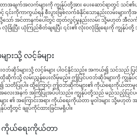
အချက်အလက်များကို ကျွန်ုပ်တို့အား ပေးဆောင်ရာတွင် သင်၏ယုံကြည်
 ၎င်းကိုကာကွယ်ရန် စီးပွားဖြစ်လက်ခံနိုင်သောနည်းလမ်းများကိုအသုံးပ
့သော် အင်တာနက်ပေါ်တွင် ထုတ်လွှင့်မှုနည်းလမ်း သို့မဟုတ် အီလက်ထ
ခြုံပြီး ယုံကြည်စိတ်ချရပြီး ၎င်း၏ လုံးဝလုံခြုံရေးကို ကျွန်ုပ်တို
ျားသို့ လင့်ခ်များ
ားဝဘ်ဆိုဒ်များသို့ လင့်ခ်များ ပါဝင်နိုင်သည်။ အကယ်၍ သင်သည် ပြင
 ထိုဆိုက်သို့ လမ်းညွှန်ပေးလိမ့်မည်။ ဤပြင်ပဝဘ်ဆိုဒ်များကို ကျွန်ုပ်
ြု၍ သတိပြုပါ။ ထို့ကြောင့်၊ ဤဝဘ်ဆိုက်များ၏ ကိုယ်ရေးကိုယ်တာမူ
တို့ အလေးအနက် အကြံပြုအပ်ပါသည်။ ကျွန်ုပ်တို့သည် မည်သည့်ပြင်ပ
မှုများ ၏ အကြောင်းအရာ၊ ကိုယ်ရေးကိုယ်တာ မူဝါဒများ သို့မဟ
ုပ်တို့တွင် ချုပ်ကိုင်ထားခြင်းမရှိပါ။
ကိုယ်ရေးကိုယ်တာ