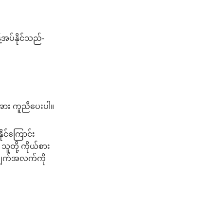
့်အပ်နိုင်သည်-
ို့အား ကူညီပေးပါ။
င်ကြောင်း
ူတို့ ကိုယ်စား
 အချက်အလက်ကို