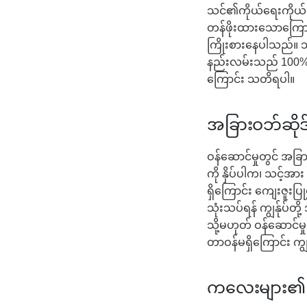
သင်၏ကိုယ်ရေးကိုယ်တာ
တန်ဖိုးထားသောကြောင့်
ကြိုးစားနေပါသည်။ သို
နည်းလမ်းသည် 100% လုံ
ကြောင်း သတိရပါ။
အခြားဝဘ်ဆိုဒ်မ
ဝန်ဆောင်မှုတွင် အခြ
ကို နှိပ်ပါက၊ သင့်အား
ရှိကြောင်း ကျေးဇူးပ
သုံးသပ်ရန် ကျွန်ုပ်
သို့မဟုတ် ဝန်ဆောင်
တာဝန်မရှိကြောင်း ကျွန်
ကလေးများ၏ 