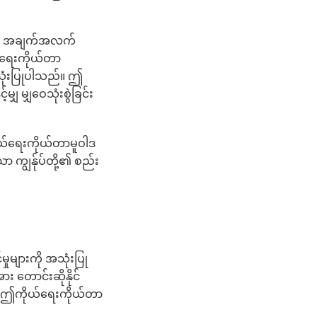
်အညီ အချက်အလက်
ယ်ရေးကိုယ်တာ
အသုံးပြုပါသည်။ ဤ
 မျှဝေသုံးစွဲခြင်း
ယ်ရေးကိုယ်တာမူဝါဒ
ာ ကျွန်ုပ်တို့၏ စည်း
ှုများကို အသုံးပြု
 တောင်းဆိုနိုင်
ီး ဤကိုယ်ရေးကိုယ်တာ