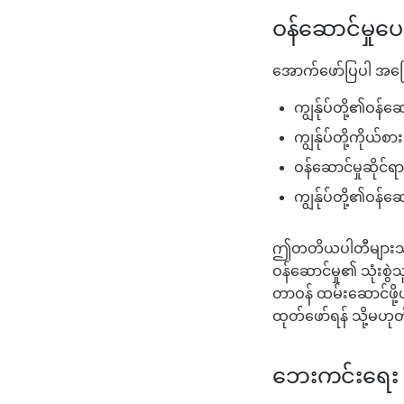
ဝန်ဆောင်မှုပေ
အောက်ဖော်ပြပါ အကြောင်
ကျွန်ုပ်တို့၏ဝန်ဆော
ကျွန်ုပ်တို့ကိုယ်စ
ဝန်ဆောင်မှုဆိုင်ရ
ကျွန်ုပ်တို့၏ဝန်ဆေ
ဤတတိယပါတီများသည် 
ဝန်ဆောင်မှု၏ သုံးစွ
တာဝန် ထမ်းဆောင်ဖို
ထုတ်ဖော်ရန် သို့မဟု
ဘေးကင်းရေး